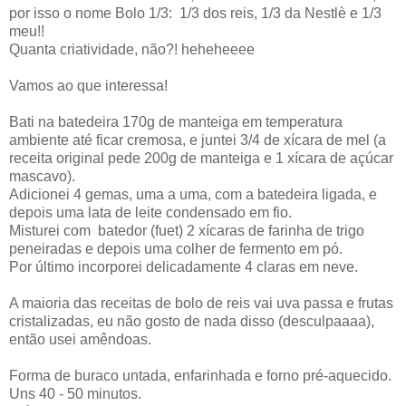
por isso o nome Bolo 1/3: 1/3 dos reis, 1/3 da Nestlè e 1/3
meu!!
Quanta criatividade, não?! heheheeee
Vamos ao que interessa!
Bati na batedeira 170g de manteiga em temperatura
ambiente até ficar cremosa, e juntei 3/4 de xícara de mel (a
receita original pede 200g de manteiga e 1 xícara de açúcar
mascavo).
Adicionei 4 gemas, uma a uma, com a batedeira ligada, e
depois uma lata de leite condensado em fio.
Misturei com batedor (fuet) 2 xícaras de farinha de trigo
peneiradas e depois uma colher de fermento em pó.
Por último incorporei delicadamente 4 claras em neve.
A maioria das receitas de bolo de reis vai uva passa e frutas
cristalizadas, eu não gosto de nada disso (desculpaaaa),
então usei amêndoas.
Forma de buraco untada, enfarinhada e forno pré-aquecido.
Uns 40 - 50 minutos.