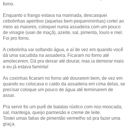
forno.
Enquanto o frango estava na marinada, descasquei
cebolinhas aperitivo (aquelas bem pequenininhas) cortei ao
meio as maiores, coloquei numa assadeira com um pouco
de vinagre (usei de maçã), azeite, sal, pimenta, louro e mel.
Foi pro forno.
A cebolinha vai soltando água, e aí de vez em quando você
dá uma sacudida na assadeira. Ficaram no forno até
amolecerem. Dá pra deixar até dourar, mas ia demorar mais
e eu já estava faminta!
As coxinhas ficaram no forno até dourarem bem, de vez em
quando eu colocava o caldo da assadeira em cima delas, se
precisar coloque um pouco de água até terminarem de
assar.
Pra servir foi um purê de batatas rústico com noz-moscada,
sal, manteiga, queijo parmesão e creme de leite.
Tostei umas fatias de pimentão vermelho só pra fazer uma
graça.