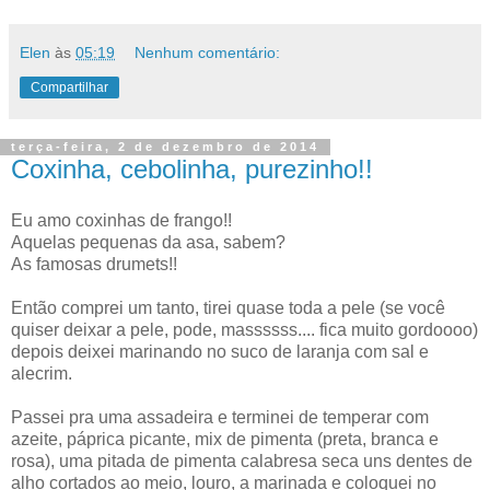
Elen
às
05:19
Nenhum comentário:
Compartilhar
terça-feira, 2 de dezembro de 2014
Coxinha, cebolinha, purezinho!!
Eu amo coxinhas de frango!!
Aquelas pequenas da asa, sabem?
As famosas drumets!!
Então comprei um tanto, tirei quase toda a pele (se você
quiser deixar a pele, pode, massssss.... fica muito gordoooo)
depois deixei marinando no suco de laranja com sal e
alecrim.
Passei pra uma assadeira e terminei de temperar com
azeite, páprica picante, mix de pimenta (preta, branca e
rosa), uma pitada de pimenta calabresa seca uns dentes de
alho cortados ao meio, louro, a marinada e coloquei no