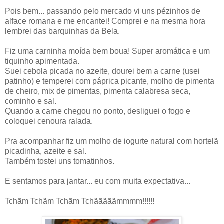
Pois bem... passando pelo mercado vi uns pézinhos de
alface romana e me encantei! Comprei e na mesma hora
lembrei das barquinhas da Bela.
Fiz uma carninha moída bem boua! Super aromática e um
tiquinho apimentada.
Suei cebola picada no azeite, dourei bem a carne (usei
patinho) e temperei com páprica picante, molho de pimenta
de cheiro, mix de pimentas, pimenta calabresa seca,
cominho e sal.
Quando a carne chegou no ponto, desliguei o fogo e
coloquei cenoura ralada.
Pra acompanhar fiz um molho de iogurte natural com hortelã
picadinha, azeite e sal.
Também tostei uns tomatinhos.
E sentamos para jantar... eu com muita expectativa...
Tchãm Tchãm Tchãm Tchãããããmmmm!!!!!!