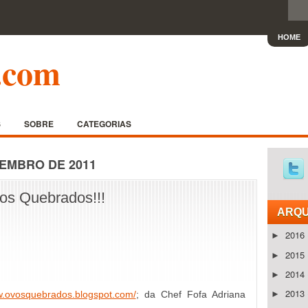
HOME
.com
S
SOBRE
CATEGORIAS
TEMBRO DE 2011
os Quebrados!!!
ARQU
2016
►
2015
►
2014
►
2013
w.ovosquebrados.blogspot.com/
; da Chef Fofa Adriana
►