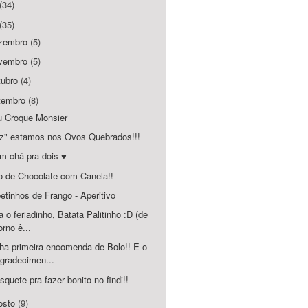
(34)
(35)
zembro
(5)
vembro
(5)
tubro
(4)
tembro
(8)
 Croque Monsier
z" estamos nos Ovos Quebrados!!!
m chá pra dois ♥
o de Chocolate com Canela!!
etinhos de Frango - Aperitivo
a o feriadinho, Batata Palitinho :D (de
orno ê...
ha primeira encomenda de Bolo!! E o
gradecimen...
isquete pra fazer bonito no findi!!
osto
(9)