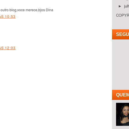
ju
►
 outro blog,voce merece,bjos Dina
COPYRI
S 10:53
SEGU
S 12:03
QUEM