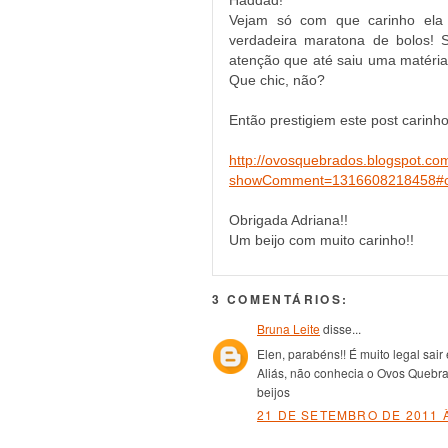
Haddad!
Vejam só com que carinho ela
verdadeira maratona de bolos! 
atenção que até saiu uma matéria
Que chic, não?
Então prestigiem este post carinho
http://ovosquebrados.blogspot.com
showComment=1316608218458#
Obrigada Adriana!!
Um beijo com muito carinho!!
3 COMENTÁRIOS:
Bruna Leite
disse...
Elen, parabéns!! É muito legal sair
Aliás, não conhecia o Ovos Quebra
beijos
21 DE SETEMBRO DE 2011 À