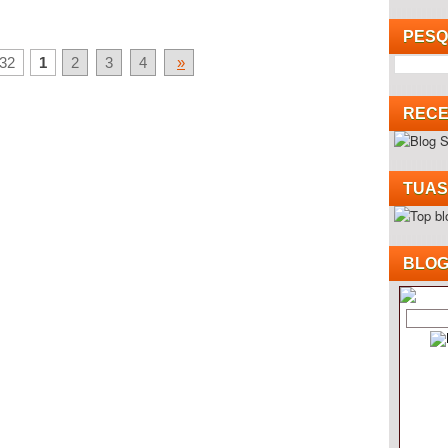
PESQ
32
1
2
3
4
»
RECE
TUAS
BLOG