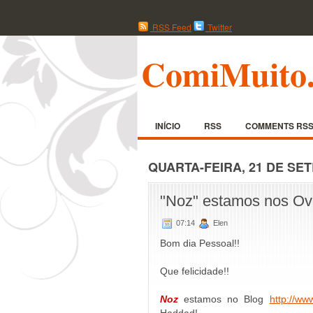
RSS Feed
Twitter
ComiMuito
INÍCIO
RSS
COMMENTS RS
QUARTA-FEIRA, 21 DE SE
"Noz" estamos nos Ov
07:14
Elen
Bom dia Pessoal!!
Que felicidade!!
Noz
estamos no Blog
http://ww