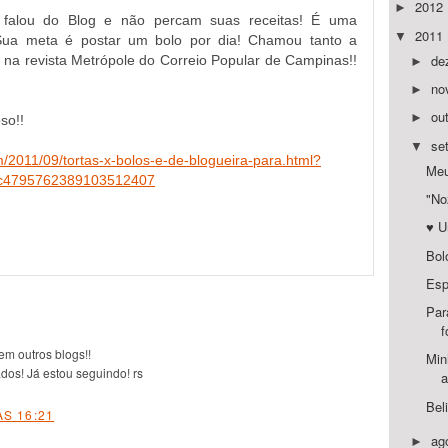
2012
►
 falou do Blog e não percam suas receitas! É uma
2011
▼
Sua meta é postar um bolo por dia! Chamou tanto a
de
 na revista Metrópole do Correio Popular de Campinas!!
►
no
►
ou
►
so!!
se
▼
/2011/09/tortas-x-bolos-e-de-blogueira-para.html?
Meu
c4795762389103512407
"No
♥ U
Bol
Esp
Par
f
 em outros blogs!!
Min
dos! Já estou seguindo! rs
a
Bel
S 16:21
ag
►