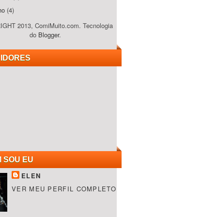
lho
(4)
GHT 2013, ComiMuito.com. Tecnologia
do
Blogger
.
IDORES
 SOU EU
ELEN
VER MEU PERFIL COMPLETO