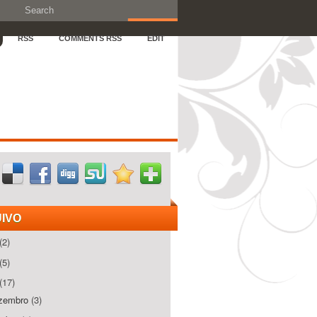
RSS
COMMENTS RSS
EDIT
IVO
(2)
(5)
(17)
zembro
(3)