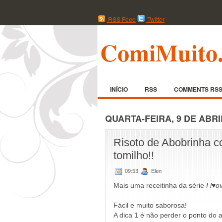
RSS Feed
Twitter
ComiMuito
INÍCIO
RSS
COMMENTS RS
QUARTA-FEIRA, 9 DE ABRI
Risoto de Abobrinha c
tomilho!!
09:53
Elen
Mais uma receitinha da série
I l♥
Fácil e muito saborosa!
A dica 1 é não perder o ponto do ar