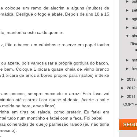
ou
►
a e coloque um ramo de alecrim e alguns (muitos) de
se
►
omática. Desligue o fogo e abafe. Depois de uns 10 a 15
ag
►
ma
►
soto, mantenha este caldo quente.
abr
▼
Ris
z, frite o bacon em cubinhos e reserve em papel toalha
a
ma
►
 ou azeite, pois vamos usar a própria gordura do bacon,
fe
►
gue bem. Coloque 1 xícara quase cheia de vinho branco
 1 xícara de arroz arbóreo próprio para risotos) e deixe
2013
►
2012
►
aos poucos, sempre mexendo o arroz. Esta fase vai
2011
►
utos até o arroz ficar quase al dente. Acerte o sal e
COPYRI
moída na hora, ervas finas)
nha em tiras ou ralada, como preferir. Eu fatiei em
ntei tudo num montinho e fatiei com a faca. Foi baba!
as colheradas de queijo parmesão ralado (eu não tinha
SEGU
o mesmo).
a.