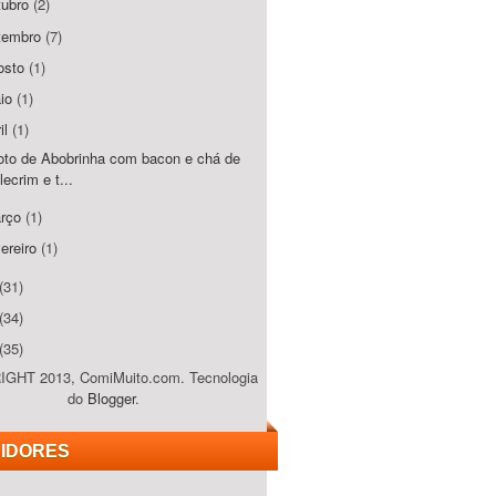
tubro
(2)
tembro
(7)
osto
(1)
io
(1)
il
(1)
oto de Abobrinha com bacon e chá de
lecrim e t...
rço
(1)
vereiro
(1)
(31)
(34)
(35)
GHT 2013, ComiMuito.com. Tecnologia
do
Blogger
.
IDORES