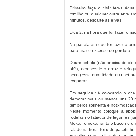
Primeiro faça o chá: ferva águ
tomilho ou qualquer outra erva ar
minutos, descarte as ervas.
Dica 2: na hora que for fazer o ri
Na panela em que for fazer o arro
para tirar o excesso de gordura.
Doure cebola (não precisa de óleo
ok?), acrescente o arroz e refo
seco (essa quantidade eu usei pra
evaporar.
Em seguida vá colocando o chá 
demorar mais ou menos uns 20 min
temperos (pimenta e noz-moscada 
Neste momento coloque a abobri
rodelas no fatiador de legumes, ju
Mexa, remexa, junte o bacon e um
ralado na hora, foi o de pacotinh
Por último uma colher de manteig