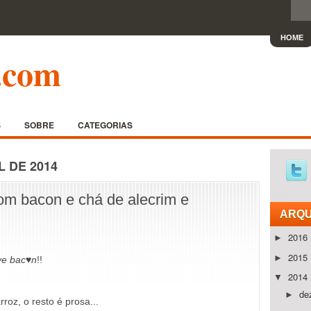
HOME
.com
S
SOBRE
CATEGORIAS
L DE 2014
om bacon e chá de alecrim e
ARQU
2016
►
2015
►
ove bac♥n
!!
2014
▼
de
►
roz, o resto é prosa...